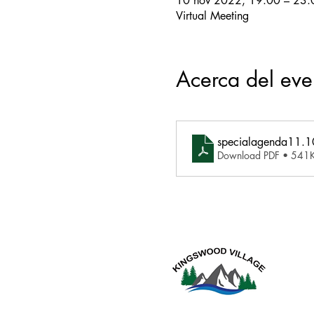
10 nov 2022, 19:00 – 23:
Virtual Meeting
Acerca del eve
specialagenda11.1
Download PDF • 541
Este s