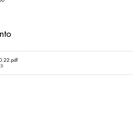
00
nto
0.22
.pdf
KB
itio web y sus contenidos son propiedad intelectual y están sujetos a dere
autor.
Asociación de propietarios de propiedades de Kingswood Village.