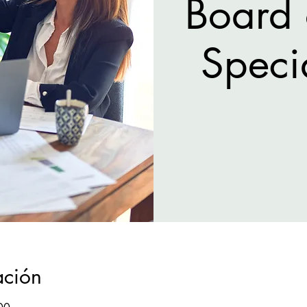
Board 
Speci
ación