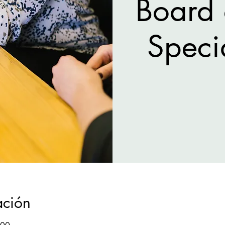
Board 
Speci
ación