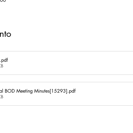
:00
nto
.pdf
KB
l BOD Meeting Minutes[15293]
.pdf
KB