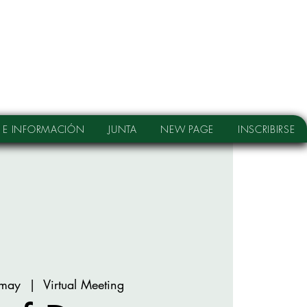
 E INFORMACIÓN
JUNTA
NEW PAGE
INSCRIBIRSE
 may
  |  
Virtual Meeting