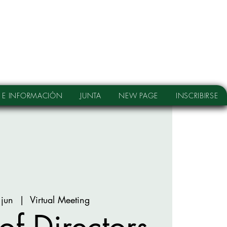
 E INFORMACIÓN
JUNTA
NEW PAGE
INSCRIBIRSE
 jun
  |  
Virtual Meeting
of Directors