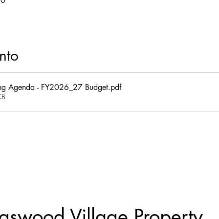
30
nto
ng Agenda - FY2026_27 Budget
.pdf
KB
itio web y sus contenidos son propiedad intelectual y están sujetos a dere
autor.
Asociación de propietarios de propiedades de Kingswood Village.
gswood Village Property