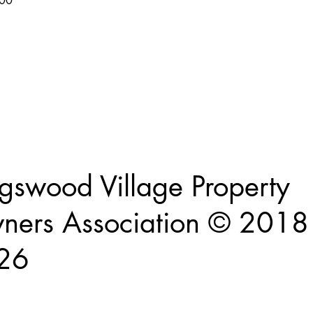
:00
itio web y sus contenidos son propiedad intelectual y están sujetos a dere
autor.
Asociación de propietarios de propiedades de Kingswood Village.
gswood Village Property
ers Association © 2018 
26