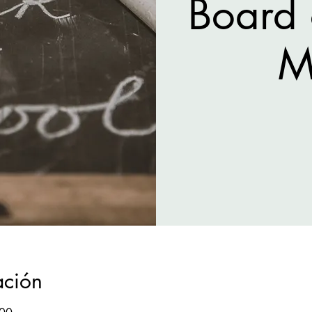
Board 
M
ación