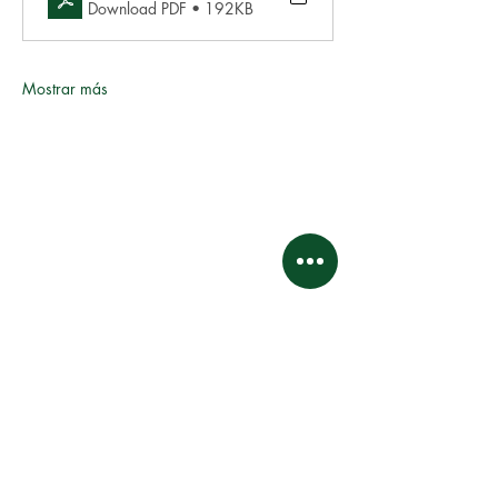
Download PDF • 192KB
Mostrar más
Este sitio web y sus contenidos son propiedad intelectual
y están sujetos a derechos de autor.