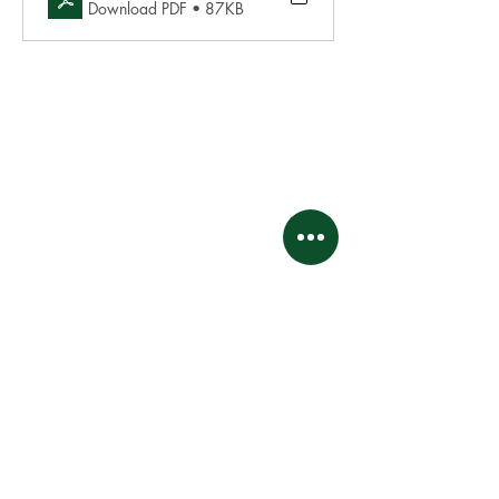
Download PDF • 87KB
Este sitio web y sus contenidos son propiedad intelectual
y están sujetos a derechos de autor.
Asociación de propietarios de propiedades de
Kingswood Village.