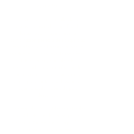
lago Tahoe
Ubicado a solo una milla de las
arenosas playas de Kings Beach,
Kingswood Village ofrece la
combinación perfecta de tranquilidad
montañosa y fácil acceso a toda la
aventura que North Lake Tahoe ofrece.
Esta extensa y consolidada
comunidad es una opción popular
tanto para residentes permanentes
como para turistas que buscan un
lugar tranquilo y cómodo para
descansar.
Con más de 230 unidades ubicadas
en 14 hectáreas de sereno paisaje
arbolado, Kingswood Village ofrece
un remanso de paz con vistas al