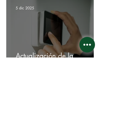
5 dic 2025
Actualización de la
Instalación - Mejora del
Control de Acceso
5 dic 2025