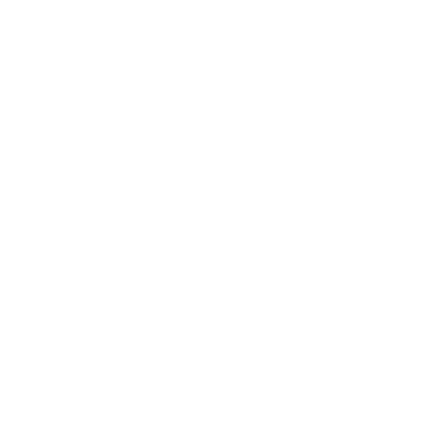
bosque e incluso al lago. Los
espaciosos condominios de una, dos
y tres habitaciones cuentan con un loft
y una terraza exterior, ideales para
disfrutar del café de la mañana o
relajarse después de un día de
exploración.
Horas
Piscina:
CERRADA POR TEMPORADA
Canchas deportivas:
CERRADA POR TEMPORADA
Gimnasio:
6:00 a 21:00 horas