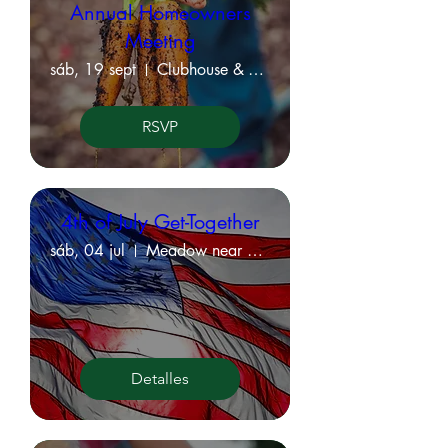
Annual Homeowners
Meeting
sáb, 19 sept
Clubhouse & Virtual Meeting
RSVP
4th of July Get-Together
sáb, 04 jul
Meadow near KVPOA Office
Detalles