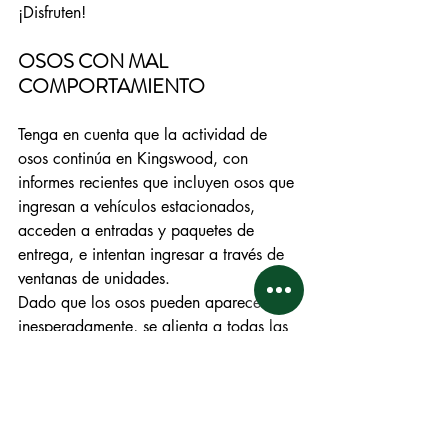
¡Disfruten!
OSOS CON MAL 
COMPORTAMIENTO
Tenga en cuenta que la actividad de 
osos continúa en Kingswood, con 
informes recientes que incluyen osos que 
ingresan a vehículos estacionados, 
acceden a entradas y paquetes de 
entrega, e intentan ingresar a través de 
ventanas de unidades.
Dado que los osos pueden aparecer 
inesperadamente, se alienta a todas las 
personas a 
permanecer alertas
 y 
constantemente conscientes de su 
entorno. Adoptar esta mayor conciencia 
como práctica habitual mejorará la 
seguridad y ayudará a prevenir 